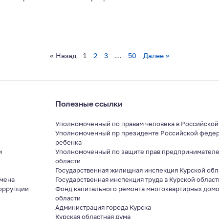
« Назад
1
2
3
…
50
Далее »
Полезные ссылки
Уполномоченный по правам человека в Российско
Уполномоченный пр президенте Российской федер
ребенка
м
Уполномоченный по защите прав предпринимателе
области
я
Государственная жилищная инспекция Курской обл
мена
Государственная инспекция труда в Курской област
оррупции
Фонд капитального ремонта многоквартирных домо
области
Администрация города Курска
Курская областная дума