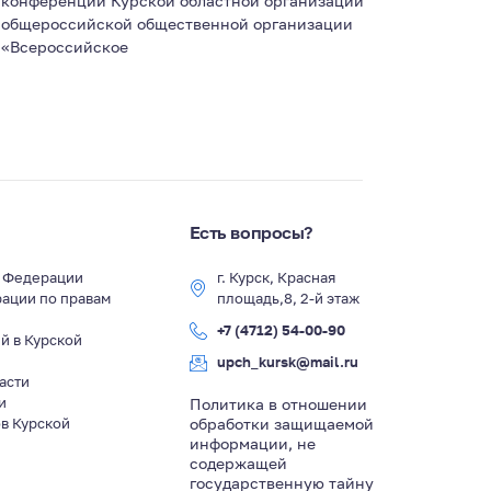
конференции Курской областной организации
общероссийской общественной организации
«Всероссийское
Есть вопросы?
й Федерации
г. Курск, Красная
ации по правам
площадь,8, 2-й этаж
+7 (4712) 54-00-90
й в Курской
upch_kursk@mail.ru
асти
и
Политика в отношении
в Курской
обработки защищаемой
информации, не
содержащей
государственную тайну