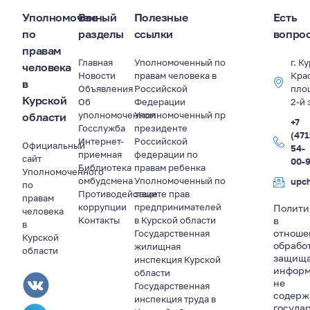
Уполномоченный
Все
Полезные
Есть
по
разделы
ссылки
вопро
правам
Главная
Уполномоченный по
г. К
человека
Новости
правам человека в
Кра
в
Объявления
Российской
пло
Курской
Об
Федерации
2-й 
уполномоченном
Уполномоченный пр
области
+7
Госслужба
президенте
(471
Интернет-
Российской
Официальный
54-
приемная
федерации по
сайт
00-
Библиотека
правам ребенка
Уполномоченного
омбудсмена
Уполномоченный по
upc
по
Противодействие
защите прав
правам
коррупции
предпринимателей
Полити
человека
Контакты
в Курской области
в
в
отноше
Государственная
Курской
обрабо
жилищная
области
защищ
инспекция Курской
информ
области
не
Государственная
содер
инспекция труда в
госуда