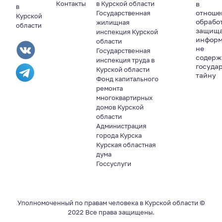
Контакты
в Курской области
в
в
отноше
Государственная
Курской
обрабо
жилищная
области
защищ
инспекция Курской
информ
области
не
Государственная
содер
инспекция труда в
госуда
Курской области
тайну
Фонд капитального
ремонта
многоквартирных
домов Курской
области
Администрация
города Курска
Курская областная
дума
Госсуслуги
Уполномоченный по правам человека в Курской области ©
2022 Все права защищены.