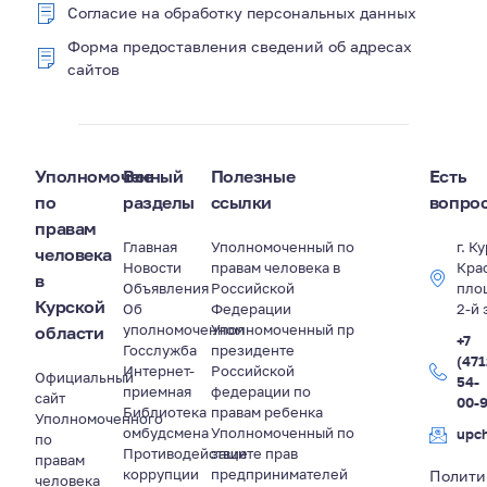
Согласие на обработку персональных данных
Форма предоставления сведений об адресах
сайтов
Уполномоченный
Все
Полезные
Есть
по
разделы
ссылки
вопро
правам
Главная
Уполномоченный по
г. К
человека
Новости
правам человека в
Кра
в
Объявления
Российской
пло
Курской
Об
Федерации
2-й 
уполномоченном
Уполномоченный пр
области
+7
Госслужба
президенте
(471
Интернет-
Российской
Официальный
54-
приемная
федерации по
сайт
00-
Библиотека
правам ребенка
Уполномоченного
омбудсмена
Уполномоченный по
upc
по
Противодействие
защите прав
правам
коррупции
предпринимателей
Полити
человека