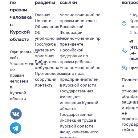
по
разделы
ссылки
вопро
правам
Главная
Уполномоченный по
г. К
человека
Новости
правам человека в
Кра
в
Объявления
Российской
пло
Курской
Об
Федерации
2-й 
уполномоченном
Уполномоченный пр
области
+7
Госслужба
президенте
(471
Интернет-
Российской
Официальный
54-
приемная
федерации по
сайт
00-
Библиотека
правам ребенка
Уполномоченного
омбудсмена
Уполномоченный по
upc
по
Противодействие
защите прав
правам
коррупции
предпринимателей
Полити
человека
Контакты
в Курской области
в
в
отноше
Государственная
Курской
обрабо
жилищная
области
защищ
инспекция Курской
информ
области
не
Государственная
содер
инспекция труда в
госуда
Курской области
тайну
Фонд капитального
ремонта