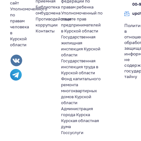
приемная
федерации по
сайт
00-
Библиотека
правам ребенка
Уполномоченного
омбудсмена
Уполномоченный по
upc
по
Противодействие
защите прав
правам
коррупции
предпринимателей
Полити
человека
Контакты
в Курской области
в
в
отноше
Государственная
Курской
обрабо
жилищная
области
защищ
инспекция Курской
информ
области
не
Государственная
содер
инспекция труда в
госуда
Курской области
тайну
Фонд капитального
ремонта
многоквартирных
домов Курской
области
Администрация
города Курска
Курская областная
дума
Госсуслуги