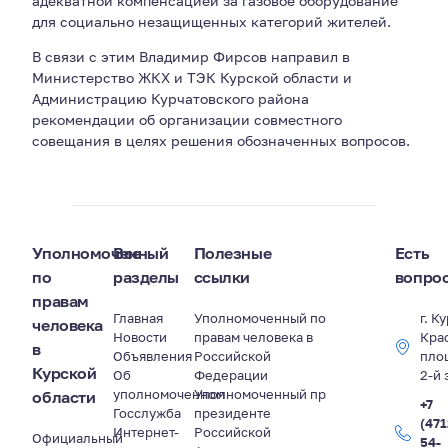
адекватной компенсацией за газовое оборудование
для социально незащищенных категорий жителей.
В связи с этим Владимир Фирсов направил в
Министерство ЖКХ и ТЭК Курской области и
Администрацию Курчатовского района
рекомендации об организации совместного
совещания в целях решения обозначенных вопросов.
Уполномоченный
Все
Полезные
Есть
по
разделы
ссылки
вопро
правам
Главная
Уполномоченный по
г. К
человека
Новости
правам человека в
Кра
в
Объявления
Российской
пло
Курской
Об
Федерации
2-й 
уполномоченном
Уполномоченный пр
области
+7
Госслужба
президенте
(471
Интернет-
Российской
Официальный
54-