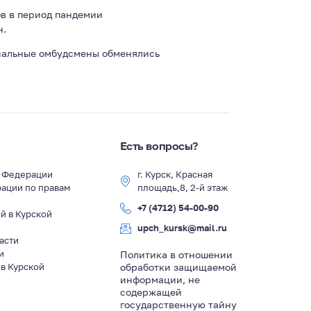
в в период пандемии
н.
ональные омбудсмены обменялись
Есть вопросы?
й Федерации
г. Курск, Красная
ации по правам
площадь,8, 2-й этаж
+7 (4712) 54-00-90
й в Курской
upch_kursk@mail.ru
асти
и
Политика в отношении
в Курской
обработки защищаемой
информации, не
содержащей
государственную тайну