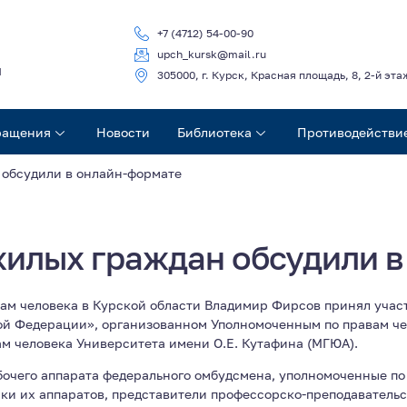
+7 (4712) 54-00-90
upch_kursk@mail.ru
ч
305000, г. Курск, Красная площадь, 8, 2-й эта
ращения
Новости
Библиотека
Противодействи
 обсудили в онлайн-формате
жилых граждан обсудили в
вам человека в Курской области Владимир Фирсов принял учас
ой Федерации», организованном Уполномоченным по правам че
м человека Университета имени О.Е. Кутафина (МГЮА).
очего аппарата федерального омбудсмена, уполномоченные по
ки их аппаратов, представители профессорско-преподавательс