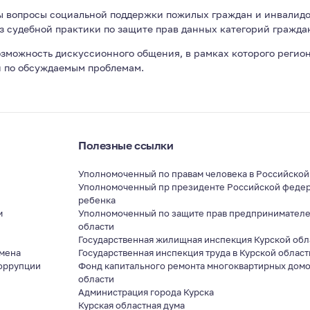
ы вопросы социальной поддержки пожилых граждан и инвалидо
з судебной практики по защите прав данных категорий гражда
озможность дискуссионного общения, в рамках которого реги
и по обсуждаемым проблемам.
Полезные ссылки
Уполномоченный по правам человека в Российско
Уполномоченный пр президенте Российской федер
ребенка
м
Уполномоченный по защите прав предпринимателе
области
я
Государственная жилищная инспекция Курской обл
мена
Государственная инспекция труда в Курской област
оррупции
Фонд капитального ремонта многоквартирных домо
области
Администрация города Курска
Курская областная дума