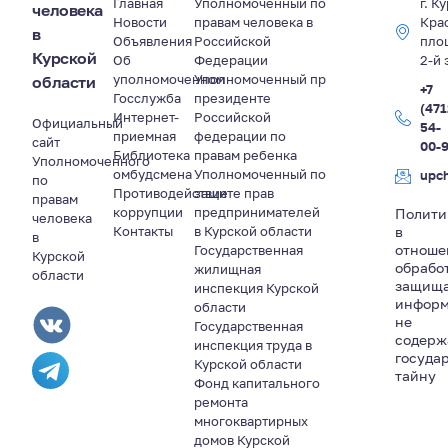
Главная
Уполномоченный по
г. К
человека
Новости
правам человека в
Кра
в
Объявления
Российской
пло
Курской
Об
Федерации
2-й 
уполномоченном
Уполномоченный пр
области
+7
Госслужба
президенте
(471
Интернет-
Российской
Официальный
54-
приемная
федерации по
сайт
00-
Библиотека
правам ребенка
Уполномоченного
омбудсмена
Уполномоченный по
upc
по
Противодействие
защите прав
правам
коррупции
предпринимателей
Полити
человека
Контакты
в Курской области
в
в
отноше
Государственная
Курской
обрабо
жилищная
области
защищ
инспекция Курской
информ
области
не
Государственная
содер
инспекция труда в
госуда
Курской области
тайну
Фонд капитального
ремонта
многоквартирных
домов Курской