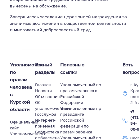
вынесены на обсуждение.
Завершилось заседание церемонией награждения за
значимые достижения в общественной деятельности
и многолетний добросовестный труд.
Уполномоченный
Все
Полезные
Есть
по
разделы
ссылки
вопро
правам
Главная
Уполномоченный по
г. К
человека
Новости
правам человека в
Кра
в
Объявления
Российской
пло
Курской
Об
Федерации
2-й 
уполномоченном
Уполномоченный пр
области
+7
Госслужба
президенте
(471
Интернет-
Российской
Официальный
54-
приемная
федерации по
сайт
00-
Библиотека
правам ребенка
Уполномоченного
омбудсмена
Уполномоченный по
upc