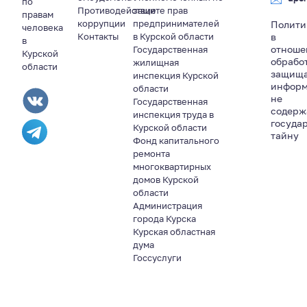
по
Противодействие
защите прав
правам
коррупции
предпринимателей
Полити
человека
Контакты
в Курской области
в
в
отноше
Государственная
Курской
обрабо
жилищная
области
защищ
инспекция Курской
информ
области
не
Государственная
содер
инспекция труда в
госуда
Курской области
тайну
Фонд капитального
ремонта
многоквартирных
домов Курской
области
Администрация
города Курска
Курская областная
дума
Госсуслуги