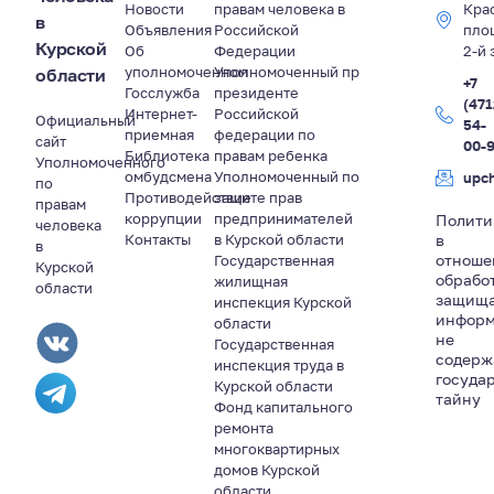
Новости
правам человека в
Кра
в
Объявления
Российской
пло
Курской
Об
Федерации
2-й 
уполномоченном
Уполномоченный пр
области
+7
Госслужба
президенте
(471
Интернет-
Российской
Официальный
54-
приемная
федерации по
сайт
00-
Библиотека
правам ребенка
Уполномоченного
омбудсмена
Уполномоченный по
upc
по
Противодействие
защите прав
правам
коррупции
предпринимателей
Полити
человека
Контакты
в Курской области
в
в
отноше
Государственная
Курской
обрабо
жилищная
области
защищ
инспекция Курской
информ
области
не
Государственная
содер
инспекция труда в
госуда
Курской области
тайну
Фонд капитального
ремонта
многоквартирных
домов Курской
области