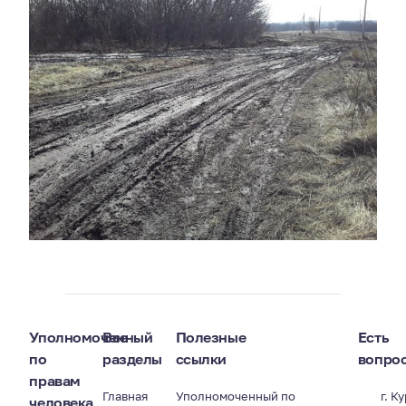
Уполномоченный
Все
Полезные
Есть
по
разделы
ссылки
вопро
правам
Главная
Уполномоченный по
г. К
человека