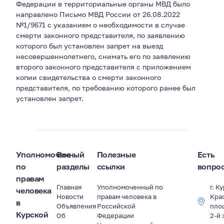
Федерации в территориальные органы МВД было
направлено Письмо МВД России от 26.08.2022
№1/9671 с указанием о необходимости в случае
смерти законного представителя, по заявлению
которого был установлен запрет на выезд
несовершеннолетнего, снимать его по заявлению
второго законного представителя с приложением
копии свидетельства о смерти законного
представителя, по требованию которого ранее был
установлен запрет.
Уполномоченный
Все
Полезные
Есть
по
разделы
ссылки
вопро
правам
Главная
Уполномоченный по
г. К
человека
Новости
правам человека в
Кра
в
Объявления
Российской
пло
Курской
Об
Федерации
2-й 