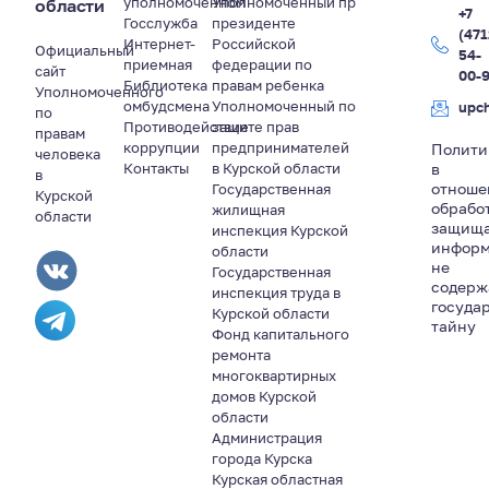
уполномоченном
Уполномоченный пр
области
+7
Госслужба
президенте
(471
Интернет-
Российской
Официальный
54-
приемная
федерации по
сайт
00-
Библиотека
правам ребенка
Уполномоченного
омбудсмена
Уполномоченный по
upc
по
Противодействие
защите прав
правам
коррупции
предпринимателей
Полити
человека
Контакты
в Курской области
в
в
отноше
Государственная
Курской
обрабо
жилищная
области
защищ
инспекция Курской
информ
области
не
Государственная
содер
инспекция труда в
госуда
Курской области
тайну
Фонд капитального
ремонта
многоквартирных
домов Курской
области
Администрация
города Курска
Курская областная