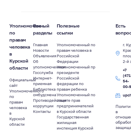
Уполномоченный
Все
Полезные
Есть
по
разделы
ссылки
вопро
правам
Главная
Уполномоченный по
г. К
человека
Новости
правам человека в
Кра
в
Объявления
Российской
пло
Курской
Об
Федерации
2-й 
уполномоченном
Уполномоченный пр
области
+7
Госслужба
президенте
(471
Интернет-
Российской
Официальный
54-
приемная
федерации по
сайт
00-
Библиотека
правам ребенка
Уполномоченного
омбудсмена
Уполномоченный по
upc
по
Противодействие
защите прав
правам
коррупции
предпринимателей
Полити
человека
Контакты
в Курской области
в
в
отноше
Государственная
Курской
обрабо
жилищная
области
защищ
инспекция Курской