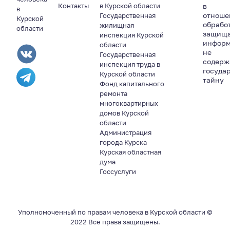
Контакты
в Курской области
в
в
отноше
Государственная
Курской
обрабо
жилищная
области
защищ
инспекция Курской
информ
области
не
Государственная
содер
инспекция труда в
госуда
Курской области
тайну
Фонд капитального
ремонта
многоквартирных
домов Курской
области
Администрация
города Курска
Курская областная
дума
Госсуслуги
Уполномоченный по правам человека в Курской области ©
2022 Все права защищены.