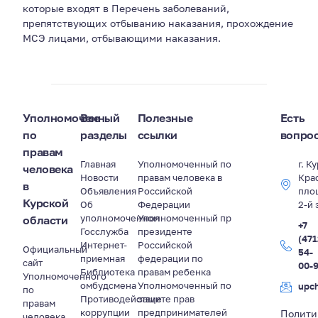
которые входят в Перечень заболеваний,
препятствующих отбыванию наказания, прохождение
МСЭ лицами, отбывающими наказания.
Уполномоченный
Все
Полезные
Есть
по
разделы
ссылки
вопро
правам
Главная
Уполномоченный по
г. К
человека
Новости
правам человека в
Кра
в
Объявления
Российской
пло
Курской
Об
Федерации
2-й 
уполномоченном
Уполномоченный пр
области
+7
Госслужба
президенте
(471
Интернет-
Российской
Официальный
54-
приемная
федерации по
сайт
00-
Библиотека
правам ребенка
Уполномоченного
омбудсмена
Уполномоченный по
upc
по
Противодействие
защите прав
правам
коррупции
предпринимателей
Полити
человека