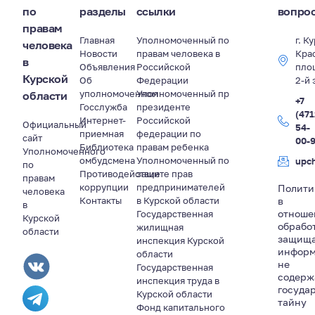
по
разделы
ссылки
вопро
правам
Главная
Уполномоченный по
г. К
человека
Новости
правам человека в
Кра
в
Объявления
Российской
пло
Курской
Об
Федерации
2-й 
уполномоченном
Уполномоченный пр
области
+7
Госслужба
президенте
(471
Интернет-
Российской
Официальный
54-
приемная
федерации по
сайт
00-
Библиотека
правам ребенка
Уполномоченного
омбудсмена
Уполномоченный по
upc
по
Противодействие
защите прав
правам
коррупции
предпринимателей
Полити
человека
Контакты
в Курской области
в
в
отноше
Государственная
Курской
обрабо
жилищная
области
защищ
инспекция Курской
информ
области
не
Государственная
содер
инспекция труда в
госуда
Курской области
тайну
Фонд капитального