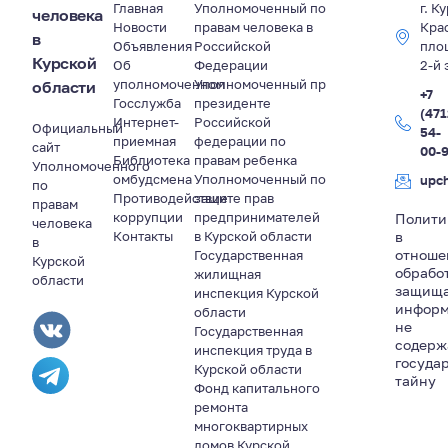
Главная
Уполномоченный по
г. К
человека
Новости
правам человека в
Кра
в
Объявления
Российской
пло
Курской
Об
Федерации
2-й 
уполномоченном
Уполномоченный пр
области
+7
Госслужба
президенте
(471
Интернет-
Российской
Официальный
54-
приемная
федерации по
сайт
00-
Библиотека
правам ребенка
Уполномоченного
омбудсмена
Уполномоченный по
upc
по
Противодействие
защите прав
правам
коррупции
предпринимателей
Полити
человека
Контакты
в Курской области
в
в
отноше
Государственная
Курской
обрабо
жилищная
области
защищ
инспекция Курской
информ
области
не
Государственная
содер
инспекция труда в
госуда
Курской области
тайну
Фонд капитального
ремонта
многоквартирных
домов Курской