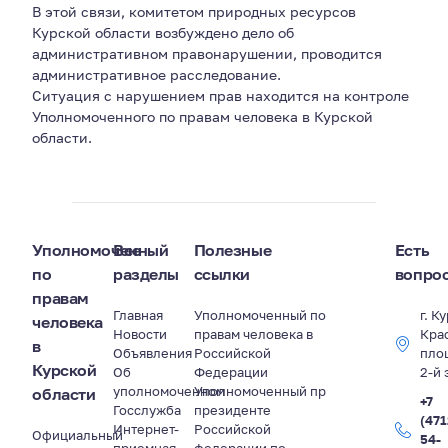
В этой связи, комитетом природных ресурсов
Курской области возбуждено дело об
административном правонарушении, проводится
административное расследование.
Ситуация с нарушением прав находится на контроле
Уполномоченного по правам человека в Курской
области.
Уполномоченный
Все
Полезные
Есть
по
разделы
ссылки
вопро
правам
Главная
Уполномоченный по
г. К
человека
Новости
правам человека в
Кра
в
Объявления
Российской
пло
Курской
Об
Федерации
2-й 
уполномоченном
Уполномоченный пр
области
+7
Госслужба
президенте
(471
Интернет-
Российской
Официальный
54-