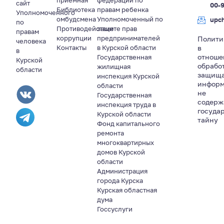
приемная
федерации по
сайт
00-
Библиотека
правам ребенка
Уполномоченного
омбудсмена
Уполномоченный по
upc
по
Противодействие
защите прав
правам
коррупции
предпринимателей
Полити
человека
Контакты
в Курской области
в
в
отноше
Государственная
Курской
обрабо
жилищная
области
защищ
инспекция Курской
информ
области
не
Государственная
содер
инспекция труда в
госуда
Курской области
тайну
Фонд капитального
ремонта
многоквартирных
домов Курской
области
Администрация
города Курска
Курская областная
дума
Госсуслуги