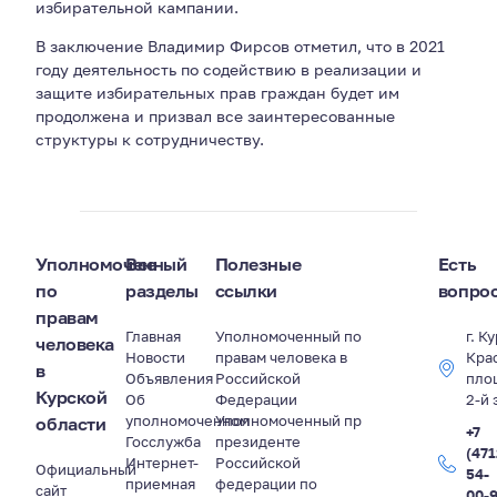
избирательной кампании.
В заключение Владимир Фирсов отметил, что в 2021
году деятельность по содействию в реализации и
защите избирательных прав граждан будет им
продолжена и призвал все заинтересованные
структуры к сотрудничеству.
Уполномоченный
Все
Полезные
Есть
по
разделы
ссылки
вопро
правам
Главная
Уполномоченный по
г. К
человека
Новости
правам человека в
Кра
в
Объявления
Российской
пло
Курской
Об
Федерации
2-й 
уполномоченном
Уполномоченный пр
области
+7
Госслужба
президенте
(471
Интернет-
Российской
Официальный
54-
приемная
федерации по
сайт
00-