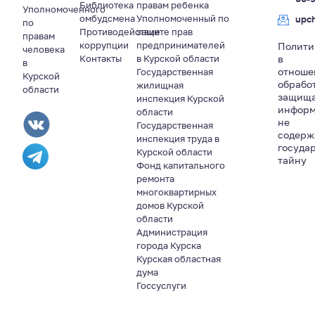
Библиотека
правам ребенка
Уполномоченного
омбудсмена
Уполномоченный по
upc
по
Противодействие
защите прав
правам
коррупции
предпринимателей
Полити
человека
Контакты
в Курской области
в
в
отноше
Государственная
Курской
обрабо
жилищная
области
защищ
инспекция Курской
информ
области
не
Государственная
содер
инспекция труда в
госуда
Курской области
тайну
Фонд капитального
ремонта
многоквартирных
домов Курской
области
Администрация
города Курска
Курская областная
дума
Госсуслуги