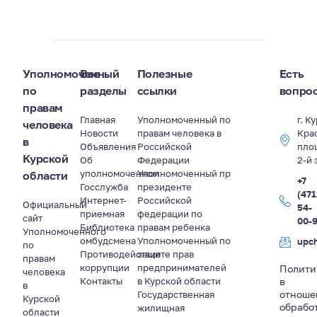
Уполномоченный
Все
Полезные
Есть
по
разделы
ссылки
вопро
правам
Главная
Уполномоченный по
г. К
человека
Новости
правам человека в
Кра
в
Объявления
Российской
пло
Курской
Об
Федерации
2-й 
уполномоченном
Уполномоченный пр
области
+7
Госслужба
президенте
(471
Интернет-
Российской
Официальный
54-
приемная
федерации по
сайт
00-
Библиотека
правам ребенка
Уполномоченного
омбудсмена
Уполномоченный по
upc
по
Противодействие
защите прав
правам
коррупции
предпринимателей
Полити
человека
Контакты
в Курской области
в
в
отноше
Государственная
Курской
обрабо
жилищная
области