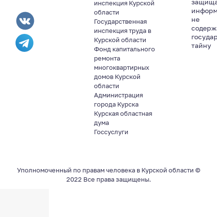
защищ
инспекция Курской
информ
области
не
Государственная
содер
инспекция труда в
госуда
Курской области
тайну
Фонд капитального
ремонта
многоквартирных
домов Курской
области
Администрация
города Курска
Курская областная
дума
Госсуслуги
Уполномоченный по правам человека в Курской области ©
2022 Все права защищены.