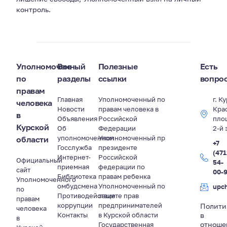
контроль.
Уполномоченный
Все
Полезные
Есть
по
разделы
ссылки
вопро
правам
Главная
Уполномоченный по
г. К
человека
Новости
правам человека в
Кра
в
Объявления
Российской
пло
Курской
Об
Федерации
2-й 
уполномоченном
Уполномоченный пр
области
+7
Госслужба
президенте
(471
Интернет-
Российской
Официальный
54-
приемная
федерации по
сайт
00-
Библиотека
правам ребенка
Уполномоченного
омбудсмена
Уполномоченный по
upc
по
Противодействие
защите прав
правам
коррупции
предпринимателей
Полити
человека
Контакты
в Курской области
в
в
отноше
Государственная