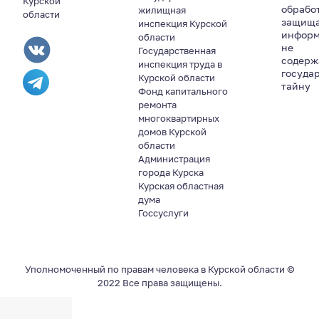
Курской
обрабо
жилищная
области
защищ
инспекция Курской
информ
области
не
Государственная
содер
инспекция труда в
госуда
Курской области
тайну
Фонд капитального
ремонта
многоквартирных
домов Курской
области
Администрация
города Курска
Курская областная
дума
Госсуслуги
Уполномоченный по правам человека в Курской области ©
2022 Все права защищены.