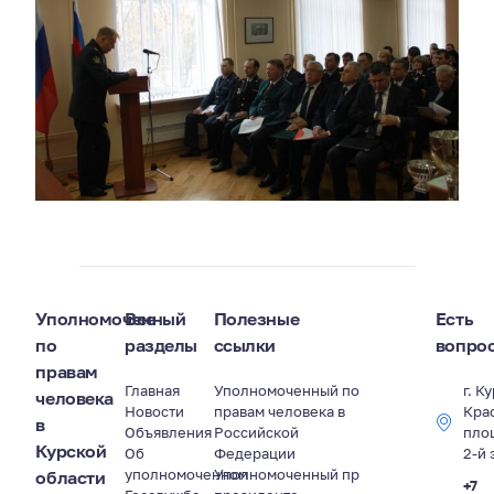
Уполномоченный
Все
Полезные
Есть
по
разделы
ссылки
вопро
правам
Главная
Уполномоченный по
г. К
человека
Новости
правам человека в
Кра
в
Объявления
Российской
пло
Курской
Об
Федерации
2-й 
уполномоченном
Уполномоченный пр
области
+7