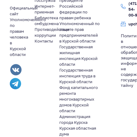
Госслужба
президенте
(471
Интернет-
Российской
Официальный
54-
приемная
федерации по
сайт
00-
Библиотека
правам ребенка
Уполномоченного
омбудсмена
Уполномоченный по
upc
по
Противодействие
защите прав
правам
коррупции
предпринимателей
Полити
человека
Контакты
в Курской области
в
в
отноше
Государственная
Курской
обрабо
жилищная
области
защищ
инспекция Курской
информ
области
не
Государственная
содер
инспекция труда в
госуда
Курской области
тайну
Фонд капитального
ремонта
многоквартирных
домов Курской
области
Администрация
города Курска
Курская областная
дума