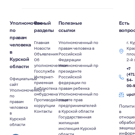
Уполномоченный
Все
Полезные
Есть
по
разделы
ссылки
вопро
правам
Главная
Уполномоченный по
г. К
человека
Новости
правам человека в
Кра
в
Объявления
Российской
пло
Курской
Об
Федерации
2-й 
уполномоченном
Уполномоченный пр
области
+7
Госслужба
президенте
(471
Интернет-
Российской
Официальный
54-
приемная
федерации по
сайт
00-
Библиотека
правам ребенка
Уполномоченного
омбудсмена
Уполномоченный по
upc
по
Противодействие
защите прав
правам
коррупции
предпринимателей
Полити
человека
Контакты
в Курской области
в
в
отноше
Государственная
Курской
обрабо
жилищная
области
защищ
инспекция Курской
информ
области