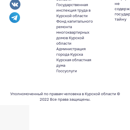
не
Государственная
содер
инспекция труда в
госуда
Курской области
тайну
Фонд капитального
ремонта
многоквартирных
домов Курской
области
Администрация
города Курска
Курская областная
дума
Госсуслуги
Уполномоченный по правам человека в Курской области ©
2022 Все права защищены.