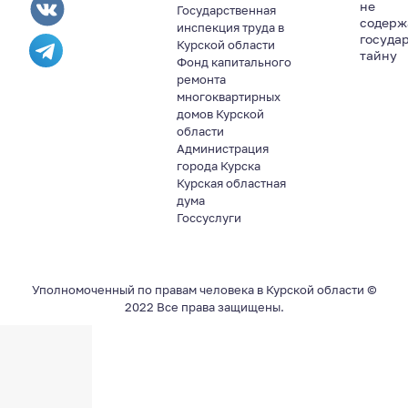
не
Государственная
содер
инспекция труда в
госуда
Курской области
тайну
Фонд капитального
ремонта
многоквартирных
домов Курской
области
Администрация
города Курска
Курская областная
дума
Госсуслуги
Уполномоченный по правам человека в Курской области ©
2022 Все права защищены.