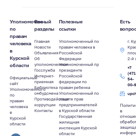
Уполномоченный
Все
Полезные
Есть
по
разделы
ссылки
вопро
правам
Главная
Уполномоченный по
г. К
человека
Новости
правам человека в
Кра
в
Объявления
Российской
пло
Курской
Об
Федерации
2-й 
уполномоченном
Уполномоченный пр
области
+7
Госслужба
президенте
(471
Интернет-
Российской
Официальный
54-
приемная
федерации по
сайт
00-
Библиотека
правам ребенка
Уполномоченного
омбудсмена
Уполномоченный по
upc
по
Противодействие
защите прав
правам
коррупции
предпринимателей
Полити
человека
Контакты
в Курской области
в
в
отноше
Государственная
Курской
обрабо
жилищная
области
защищ
инспекция Курской
информ
области