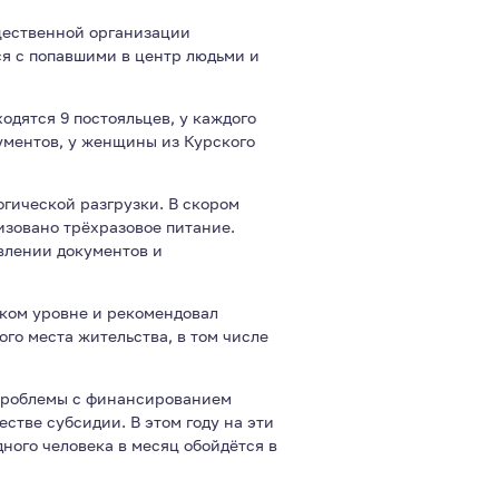
щественной организации
я с попавшими в центр людьми и
дятся 9 постояльцев, у каждого
кументов, у женщины из Курского
огической разгрузки. В скором
изовано трёхразовое питание.
влении документов и
оком уровне и рекомендовал
го места жительства, в том числе
проблемы с финансированием
стве субсидии. В этом году на эти
дного человека в месяц обойдётся в