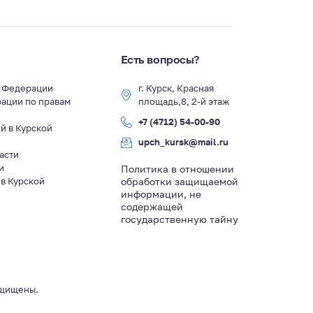
Есть вопросы?
й Федерации
г. Курск, Красная
ации по правам
площадь,8, 2-й этаж
+7 (4712) 54-00-90
й в Курской
upch_kursk@mail.ru
асти
и
Политика в отношении
в Курской
обработки защищаемой
информации, не
содержащей
государственную тайну
ащищены.