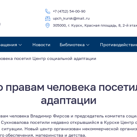
+7 (4712) 54-00-90
upch_kursk@mail.ru
ч
305000, г. Курск, Красная площадь, 8, 2-й эта
ращения
Новости
Библиотека
Противодействи
овека посетил Центр социальной адаптации
 правам человека посети
адаптации
авам человека Владимир Фирсов и председатель комитета соци
а Сукновалова посетили недавно открывшийся в Курске Центр 
 ситуации. Новый центр организован некоммерческой органи
го обеспечения, материнства и детства.