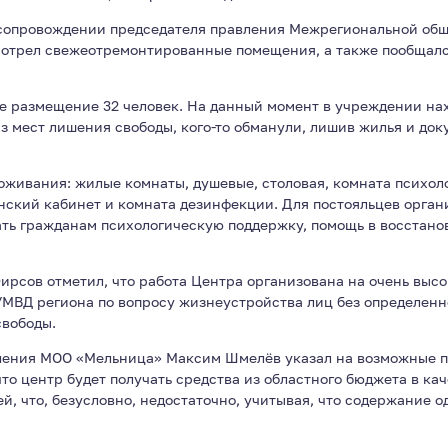
 сопровождении председателя правления Межрегиональной об
трел свежеотремонтированные помещения, а также пообщалс
 размещение 32 человек. На данный момент в учреждении нахо
из мест лишения свободы, кого-то обманули, лишив жилья и до
роживания: жилые комнаты, душевые, столовая, комната психол
ский кабинет и комната дезинфекции. Для постояльцев орган
ать гражданам психологическую поддержку, помощь в восстано
ирсов отметил, что работа Центра организована на очень выс
МВД региона по вопросу жизнеустройства лиц без определенно
свободы.
вления МОО «Мельница» Максим Шмелёв указал на возможные 
о центр будет получать средства из областного бюджета в каче
й, что, безусловно, недостаточно, учитывая, что содержание о