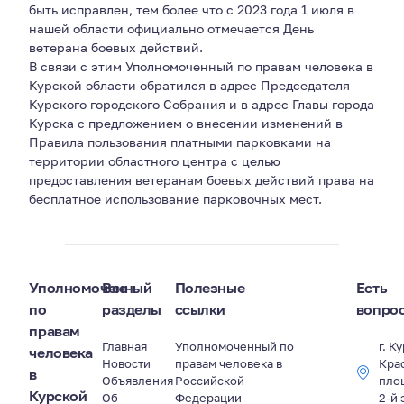
быть исправлен, тем более что с 2023 года 1 июля в
нашей области официально отмечается День
ветерана боевых действий.
В связи с этим Уполномоченный по правам человека в
Курской области обратился в адрес Председателя
Курского городского Собрания и в адрес Главы города
Курска с предложением о внесении изменений в
Правила пользования платными парковками на
территории областного центра с целью
предоставления ветеранам боевых действий права на
бесплатное использование парковочных мест.
Уполномоченный
Все
Полезные
Есть
по
разделы
ссылки
вопро
правам
Главная
Уполномоченный по
г. К
человека
Новости
правам человека в
Кра
в
Объявления
Российской
пло
Курской
Об
Федерации
2-й 