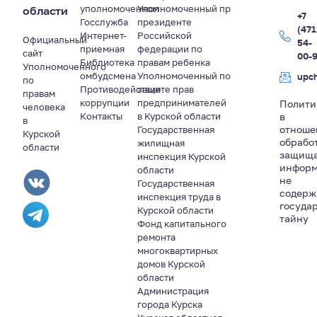
уполномоченном
Уполномоченный пр
области
+7
Госслужба
президенте
(471
Интернет-
Российской
Официальный
54-
приемная
федерации по
сайт
00-
Библиотека
правам ребенка
Уполномоченного
омбудсмена
Уполномоченный по
upc
по
Противодействие
защите прав
правам
коррупции
предпринимателей
Полити
человека
Контакты
в Курской области
в
в
отноше
Государственная
Курской
обрабо
жилищная
области
защищ
инспекция Курской
информ
области
не
Государственная
содер
инспекция труда в
госуда
Курской области
тайну
Фонд капитального
ремонта
многоквартирных
домов Курской
области
Администрация
города Курска