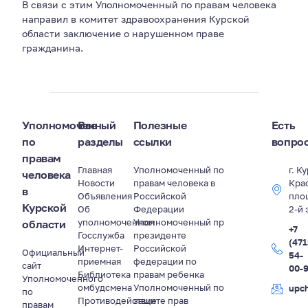
В связи с этим Уполномоченный по правам человека
направил в комитет здравоохранения Курской
области заключение о нарушенном праве
гражданина.
Уполномоченный
Все
Полезные
Есть
по
разделы
ссылки
вопро
правам
Главная
Уполномоченный по
г. К
человека
Новости
правам человека в
Кра
в
Объявления
Российской
пло
Курской
Об
Федерации
2-й 
уполномоченном
Уполномоченный пр
области
+7
Госслужба
президенте
(471
Интернет-
Российской
Официальный
54-
приемная
федерации по
сайт
00-
Библиотека
правам ребенка
Уполномоченного
омбудсмена
Уполномоченный по
upc
по
Противодействие
защите прав
правам