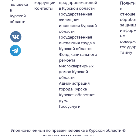
коррупции
предпринимателей
Полити
человека
Контакты
в Курской области
в
в
отноше
Государственная
Курской
обрабо
жилищная
области
защищ
инспекция Курской
информ
области
не
Государственная
содер
инспекция труда в
госуда
Курской области
тайну
Фонд капитального
ремонта
многоквартирных
домов Курской
области
Администрация
города Курска
Курская областная
дума
Госсуслуги
Уполномоченный по правам человека в Курской области ©