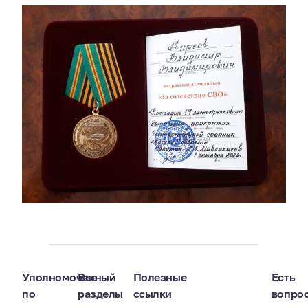
Уполномоченный
Все
Полезные
Есть
по
разделы
ссылки
вопро