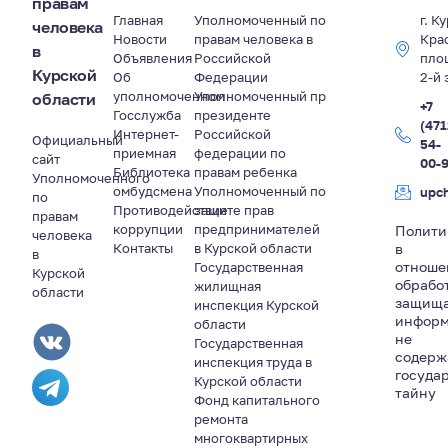
правам
Главная
Уполномоченный по
г. К
человека
Новости
правам человека в
Кра
в
Объявления
Российской
пло
Курской
Об
Федерации
2-й 
уполномоченном
Уполномоченный пр
области
+7
Госслужба
президенте
(471
Интернет-
Российской
Официальный
54-
приемная
федерации по
сайт
00-
Библиотека
правам ребенка
Уполномоченного
омбудсмена
Уполномоченный по
upc
по
Противодействие
защите прав
правам
коррупции
предпринимателей
Полити
человека
Контакты
в Курской области
в
в
отноше
Государственная
Курской
обрабо
жилищная
области
защищ
инспекция Курской
информ
области
не
Государственная
содер
инспекция труда в
госуда
Курской области
тайну
Фонд капитального
ремонта
многоквартирных