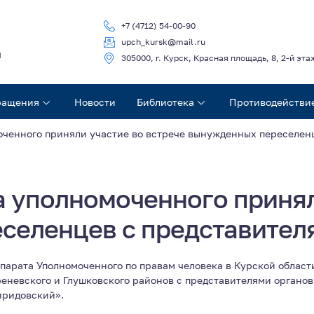
+7 (4712) 54-00-90
upch_kursk@mail.ru
ч
305000, г. Курск, Красная площадь, 8, 2-й эта
ращения
Новости
Библиотека
Противодействи
ченного приняли участие во встрече вынужденных переселенц
 уполномоченного принял
селенцев с представителя
ппарата Уполномоченного по правам человека в Курской област
невского и Глушковского районов с представителями органов 
иридовский».