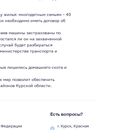
у жилья: многодетным семьям – 40
жки необходимо иметь договор об
чаев машины застрахованы по
 остался ли он на захваченной
случай будет разбираться
 министерстве транспорта и
рые лишились домашнего скота и
х мер позволит обеспечить
айонов Курской области.
Есть вопросы?
й Федерации
г. Курск, Красная