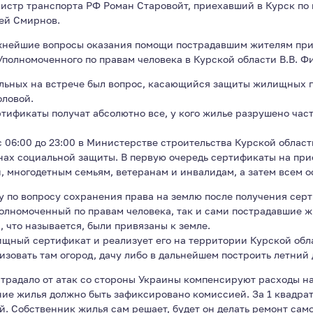
стр транспорта РФ Роман Старовойт, приехавший в Курск по 
сей Смирнов.
ажнейшие вопросы оказания помощи пострадавшим жителям при
Уполномоченного по правам человека в Курской области В.В. Ф
альных на встрече был вопрос, касающийся защиты жилищных 
оловой.
тификаты получат абсолютно все, у кого жилье разрушено час
6:00 до 23:00 в Министерстве строительства Курской области (г
нах социальной защиты. В первую очередь сертификаты на при
, многодетным семьям, ветеранам и инвалидам, а затем всем о
у по вопросу сохранения права на землю после получения сер
олномоченный по правам человека, так и сами пострадавшие ж
 что называется, были привязаны к земле.
ищный сертификат и реализует его на территории Курской обла
изовать там огород, дачу либо в дальнейшем построить летний 
традало от атак со стороны Украины компенсируют расходы на
ние жилья должно быть зафиксировано комиссией. За 1 квадра
. Собственник жилья сам решает, будет он делать ремонт само