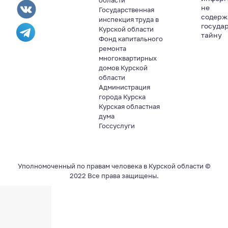
области
не
Государственная
содер
инспекция труда в
госуда
Курской области
тайну
Фонд капитального
ремонта
многоквартирных
домов Курской
области
Администрация
города Курска
Курская областная
дума
Госсуслуги
Уполномоченный по правам человека в Курской области ©
2022 Все права защищены.