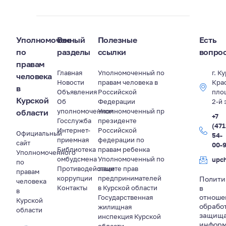
Уполномоченный
Все
Полезные
Есть
по
разделы
ссылки
вопро
правам
Главная
Уполномоченный по
г. К
человека
Новости
правам человека в
Кра
в
Объявления
Российской
пло
Курской
Об
Федерации
2-й 
уполномоченном
Уполномоченный пр
области
+7
Госслужба
президенте
(471
Интернет-
Российской
Официальный
54-
приемная
федерации по
сайт
00-
Библиотека
правам ребенка
Уполномоченного
омбудсмена
Уполномоченный по
upc
по
Противодействие
защите прав
правам
коррупции
предпринимателей
Полити
человека
Контакты
в Курской области
в
в
отноше
Государственная
Курской
обрабо
жилищная
области
защищ
инспекция Курской
информ