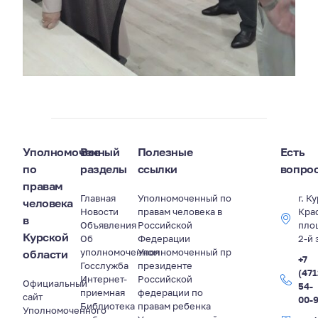
Уполномоченный
Все
Полезные
Есть
по
разделы
ссылки
вопро
правам
Главная
Уполномоченный по
г. К
человека
Новости
правам человека в
Кра
в
Объявления
Российской
пло
Курской
Об
Федерации
2-й 
уполномоченном
Уполномоченный пр
области
+7
Госслужба
президенте
(471
Интернет-
Российской
Официальный
54-
приемная
федерации по
сайт
00-
Библиотека
правам ребенка
Уполномоченного