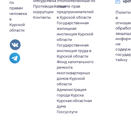
омбудсмена
Уполномоченный по
upc
по
Противодействие
защите прав
правам
коррупции
предпринимателей
Полити
человека
Контакты
в Курской области
в
в
отноше
Государственная
Курской
обрабо
жилищная
области
защищ
инспекция Курской
информ
области
не
Государственная
содер
инспекция труда в
госуда
Курской области
тайну
Фонд капитального
ремонта
многоквартирных
домов Курской
области
Администрация
города Курска
Курская областная
дума
Госсуслуги