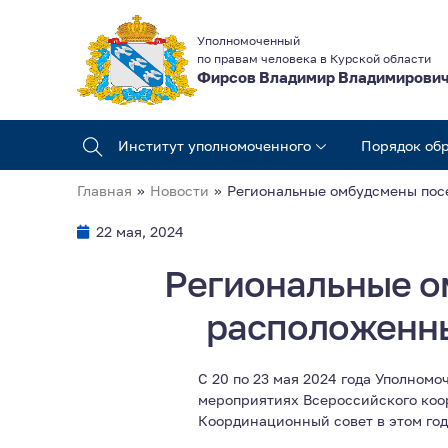
Уполномоченный
по правам человека в Курской области
Фирсов Владимир Владимирови
Институт уполномоченного
Порядок об
Главная
»
Новости
»
Региональные омбудсмены посе
22 мая, 2024
Региональные о
расположенны
С 20 по 23 мая 2024 года Уполном
мероприятиях Всероссийского коор
Координационный совет в этом год