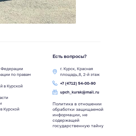
Есть вопросы?
й Федерации
г. Курск, Красная
ации по правам
площадь,8, 2-й этаж
+7 (4712) 54-00-90
й в Курской
upch_kursk@mail.ru
асти
и
Политика в отношении
в Курской
обработки защищаемой
информации, не
содержащей
государственную тайну