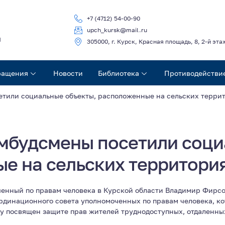
+7 (4712) 54-00-90
upch_kursk@mail.ru
ч
305000, г. Курск, Красная площадь, 8, 2-й эта
ращения
Новости
Библиотека
Противодействи
тили социальные объекты, расположенные на сельских террит
мбудсмены посетили соци
е на сельских территория
оченный по правам человека в Курской области Владимир Фирс
динационного совета уполномоченных по правам человека, ко
у посвящен защите прав жителей труднодоступных, отдаленных