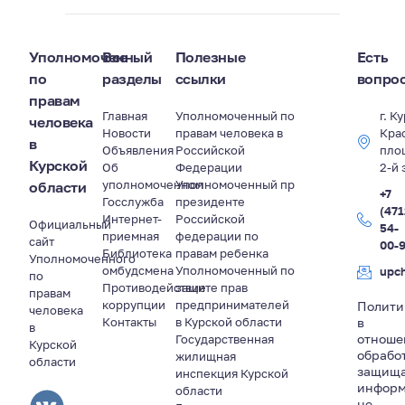
Уполномоченный
Все
Полезные
Есть
по
разделы
ссылки
вопро
правам
Главная
Уполномоченный по
г. К
человека
Новости
правам человека в
Кра
в
Объявления
Российской
пло
Курской
Об
Федерации
2-й 
уполномоченном
Уполномоченный пр
области
+7
Госслужба
президенте
(471
Интернет-
Российской
Официальный
54-
приемная
федерации по
сайт
00-
Библиотека
правам ребенка
Уполномоченного
омбудсмена
Уполномоченный по
upc
по
Противодействие
защите прав
правам
коррупции
предпринимателей
Полити
человека
Контакты
в Курской области
в
в
отноше
Государственная
Курской
обрабо
жилищная
области
защищ
инспекция Курской
информ
области
не