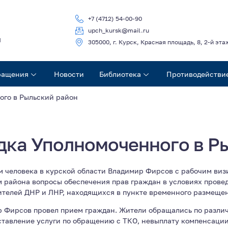
+7 (4712) 54-00-90
upch_kursk@mail.ru
ч
305000, г. Курск, Красная площадь, 8, 2-й эта
ращения
Новости
Библиотека
Противодействи
ого в Рыльский район
дка Уполномоченного в Р
 человека в курской области Владимир Фирсов с рабочим виз
м района вопросы обеспечения прав граждан в условиях прове
ителей ДНР и ЛНР, находящихся в пункте временного размеще
 Фирсов провел прием граждан. Жители обращались по различ
авление услуги по обращению с ТКО, невыплату компенсации 