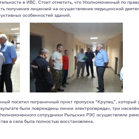
льности в ИВС. Стоит отметить, что Уполномоченный по прав
ть получения лицензий на осуществление медицинской деятель
руктивных особенностей зданий.
нный посетил пограничный пункт пропуска “Крупец”, который
езультате были повреждены линии электропередач, три населён
 Уполномоченного сотрудники Рыльских РЭС осуществляли ремо
ства в села была полностью восстановлена.