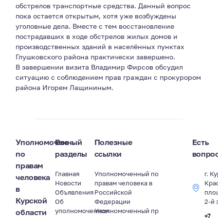
обстрелов транспортные средства. Данный вопрос
пока остается открытым, хотя уже возбуждены
уголовные дела. Вместе с тем восстановление
пострадавших в ходе обстрелов жилых домов и
производственных зданий в населённых пунктах
Глушковского района практически завершено.
В завершении визита Владимир Фирсов обсудил
ситуацию с соблюдением прав граждан с прокурором
района Игорем Лащининым.
Уполномоченный
Все
Полезные
Есть
по
разделы
ссылки
вопро
правам
Главная
Уполномоченный по
г. К
человека
Новости
правам человека в
Кра
в
Объявления
Российской
пло
Курской
Об
Федерации
2-й 
уполномоченном
Уполномоченный пр
области
+7