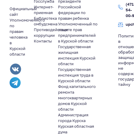
Госслужба
президенте
(471
Интернет-
Российской
Официальный
54-
приемная
федерации по
сайт
00-
Библиотека
правам ребенка
Уполномоченного
омбудсмена
Уполномоченный по
upc
по
Противодействие
защите прав
правам
коррупции
предпринимателей
Полити
человека
Контакты
в Курской области
в
в
отноше
Государственная
Курской
обрабо
жилищная
области
защищ
инспекция Курской
информ
области
не
Государственная
содер
инспекция труда в
госуда
Курской области
тайну
Фонд капитального
ремонта
многоквартирных
домов Курской
области
Администрация
города Курска
Курская областная
дума