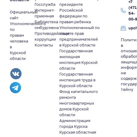
+7
Госслужба
президенте
(471
Интернет-
Российской
Официальный
54-
приемная
федерации по
сайт
00-
Библиотека
правам ребенка
Уполномоченного
омбудсмена
Уполномоченный по
upc
по
Противодействие
защите прав
правам
коррупции
предпринимателей
Полити
человека
Контакты
в Курской области
в
в
отноше
Государственная
Курской
обрабо
жилищная
области
защищ
инспекция Курской
информ
области
не
Государственная
содер
инспекция труда в
госуда
Курской области
тайну
Фонд капитального
ремонта
многоквартирных
домов Курской
области
Администрация
города Курска
Курская областная