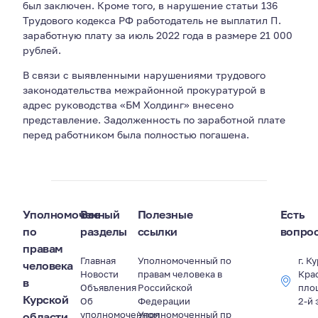
был заключен. Кроме того, в нарушение статьи 136
Трудового кодекса РФ работодатель не выплатил П.
заработную плату за июль 2022 года в размере 21 000
рублей.
В связи с выявленными нарушениями трудового
законодательства межрайонной прокуратурой в
адрес руководства «БМ Холдинг» внесено
представление. Задолженность по заработной плате
перед работником была полностью погашена.
Уполномоченный
Все
Полезные
Есть
по
разделы
ссылки
вопро
правам
Главная
Уполномоченный по
г. К
человека
Новости
правам человека в
Кра
в
Объявления
Российской
пло
Курской
Об
Федерации
2-й 
уполномоченном
Уполномоченный пр
области