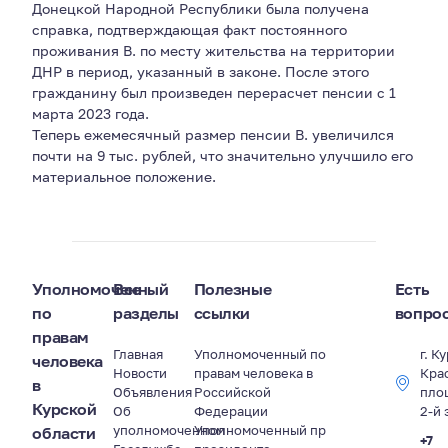
Донецкой Народной Республики была получена
справка, подтверждающая факт постоянного
проживания В. по месту жительства на территории
ДНР в период, указанный в законе. После этого
гражданину был произведен перерасчет пенсии с 1
марта 2023 года.
Теперь ежемесячный размер пенсии В. увеличился
почти на 9 тыс. рублей, что значительно улучшило его
материальное положение.
Уполномоченный
Все
Полезные
Есть
по
разделы
ссылки
вопро
правам
Главная
Уполномоченный по
г. К
человека
Новости
правам человека в
Кра
в
Объявления
Российской
пло
Курской
Об
Федерации
2-й 
уполномоченном
Уполномоченный пр
области
+7