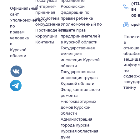
Госслужба
президенте
(471
Интернет-
Российской
Официальный
54-
приемная
федерации по
сайт
00-
Библиотека
правам ребенка
Уполномоченного
омбудсмена
Уполномоченный по
upc
по
Противодействие
защите прав
правам
коррупции
предпринимателей
Полити
человека
Контакты
в Курской области
в
в
отноше
Государственная
Курской
обрабо
жилищная
области
защищ
инспекция Курской
информ
области
не
Государственная
содер
инспекция труда в
госуда
Курской области
тайну
Фонд капитального
ремонта
многоквартирных
домов Курской
области
Администрация
города Курска
Курская областная
дума