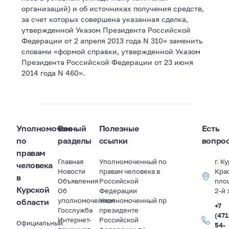
организаций) и об источниках получения средств,
за счет которых совершена указанная сделка,
утвержденной Указом Президента Российской
Федерации от 2 апреля 2013 года N 310» заменить
словами «формой справки, утвержденной Указом
Президента Российской Федерации от 23 июня
2014 года N 460».
Уполномоченный
Все
Полезные
Есть
по
разделы
ссылки
вопро
правам
Главная
Уполномоченный по
г. К
человека
Новости
правам человека в
Кра
в
Объявления
Российской
пло
Курской
Об
Федерации
2-й 
уполномоченном
Уполномоченный пр
области
+7
Госслужба
президенте
(471
Интернет-
Российской
Официальный
54-