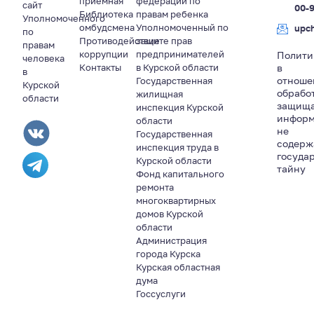
приемная
федерации по
сайт
00-
Библиотека
правам ребенка
Уполномоченного
омбудсмена
Уполномоченный по
upc
по
Противодействие
защите прав
правам
коррупции
предпринимателей
Полити
человека
Контакты
в Курской области
в
в
отноше
Государственная
Курской
обрабо
жилищная
области
защищ
инспекция Курской
информ
области
не
Государственная
содер
инспекция труда в
госуда
Курской области
тайну
Фонд капитального
ремонта
многоквартирных
домов Курской
области
Администрация
города Курска
Курская областная
дума
Госсуслуги