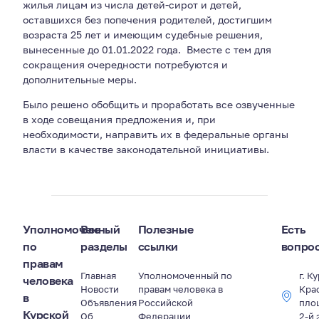
жилья лицам из числа детей-сирот и детей,
оставшихся без попечения родителей, достигшим
возраста 25 лет и имеющим судебные решения,
вынесенные до 01.01.2022 года. Вместе с тем для
сокращения очередности потребуются и
дополнительные меры.
Было решено обобщить и проработать все озвученные
в ходе совещания предложения и, при
необходимости, направить их в федеральные органы
власти в качестве законодательной инициативы.
Уполномоченный
Все
Полезные
Есть
по
разделы
ссылки
вопро
правам
Главная
Уполномоченный по
г. К
человека
Новости
правам человека в
Кра
в
Объявления
Российской
пло
Курской
Об
Федерации
2-й 