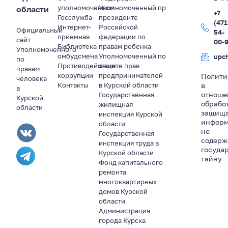
уполномоченном
Уполномоченный пр
области
+7
Госслужба
президенте
(471
Интернет-
Российской
Официальный
54-
приемная
федерации по
сайт
00-
Библиотека
правам ребенка
Уполномоченного
омбудсмена
Уполномоченный по
upc
по
Противодействие
защите прав
правам
коррупции
предпринимателей
Полити
человека
Контакты
в Курской области
в
в
отноше
Государственная
Курской
обрабо
жилищная
области
защищ
инспекция Курской
информ
области
не
Государственная
содер
инспекция труда в
госуда
Курской области
тайну
Фонд капитального
ремонта
многоквартирных
домов Курской
области
Администрация
города Курска