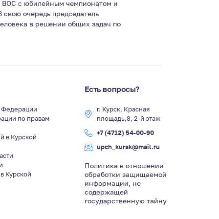
и ВОС с юбилейным чемпионатом и
В свою очередь председатель
еловека в решении общих задач по
Есть вопросы?
й Федерации
г. Курск, Красная
ации по правам
площадь,8, 2-й этаж
+7 (4712) 54-00-90
й в Курской
upch_kursk@mail.ru
асти
и
Политика в отношении
в Курской
обработки защищаемой
информации, не
содержащей
государственную тайну