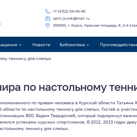
+7 (4712) 54-00-90
upch_kursk@mail.ru
ч
305000, г. Курск, Красная площадь, 8, 2-й эта
ращения
Новости
Библиотека
Противодействи
ому теннису для слепых
ира по настольному тенн
олномоченного по правам человека в Курской области Татьяна 
й области по настольному теннису для слепых. Гостей и участ
рганизации ВОС Вадим Твердохлеб, который подчеркнул важно
елился успехами курских спортсменов. В 2012, 2013 годах дев
стольному теннису для слепых.