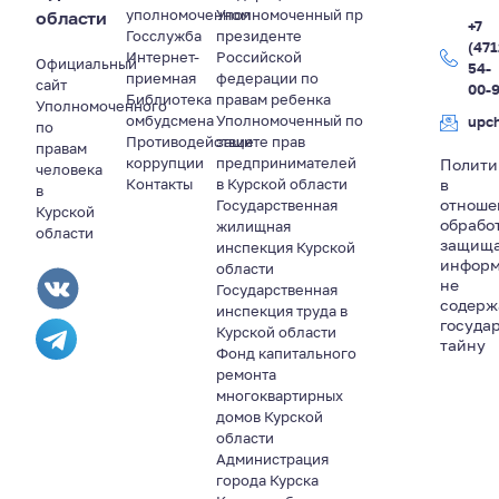
уполномоченном
Уполномоченный пр
области
+7
Госслужба
президенте
(471
Интернет-
Российской
Официальный
54-
приемная
федерации по
сайт
00-
Библиотека
правам ребенка
Уполномоченного
омбудсмена
Уполномоченный по
upc
по
Противодействие
защите прав
правам
коррупции
предпринимателей
Полити
человека
Контакты
в Курской области
в
в
отноше
Государственная
Курской
обрабо
жилищная
области
защищ
инспекция Курской
информ
области
не
Государственная
содер
инспекция труда в
госуда
Курской области
тайну
Фонд капитального
ремонта
многоквартирных
домов Курской
области
Администрация
города Курска