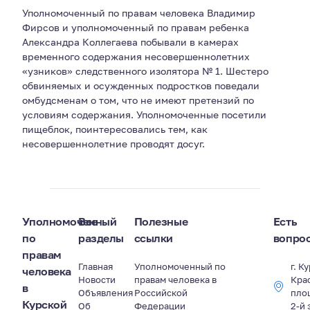
Уполномоченный по правам человека Владимир
Фирсов и уполномоченный по правам ребенка
Александра Коллегаева побывали в камерах
временного содержания несовершеннолетних
«узников» следственного изолятора № 1. Шестеро
обвиняемых и осужденных подростков поведали
омбудсменам о том, что не имеют претензий по
условиям содержания. Уполномоченные посетили
пищеблок, поинтересовались тем, как
несовершеннолетние проводят досуг.
Уполномоченный
Все
Полезные
Есть
по
разделы
ссылки
вопро
правам
Главная
Уполномоченный по
г. К
человека
Новости
правам человека в
Кра
в
Объявления
Российской
пло
Курской
Об
Федерации
2-й 