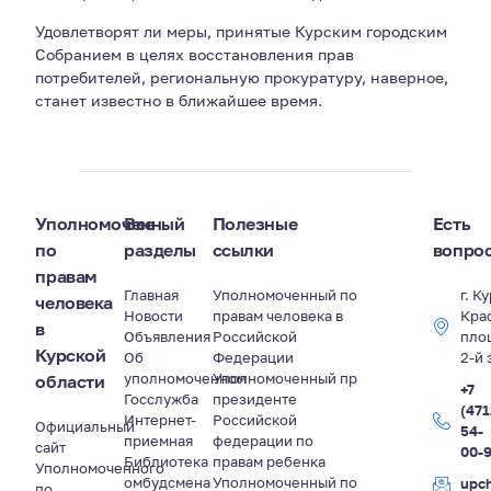
Удовлетворят ли меры, принятые Курским городским
Собранием в целях восстановления прав
потребителей, региональную прокуратуру, наверное,
станет известно в ближайшее время.
Уполномоченный
Все
Полезные
Есть
по
разделы
ссылки
вопро
правам
Главная
Уполномоченный по
г. К
человека
Новости
правам человека в
Кра
в
Объявления
Российской
пло
Курской
Об
Федерации
2-й 
уполномоченном
Уполномоченный пр
области
+7
Госслужба
президенте
(471
Интернет-
Российской
Официальный
54-
приемная
федерации по
сайт
00-
Библиотека
правам ребенка
Уполномоченного
омбудсмена
Уполномоченный по
upc
по