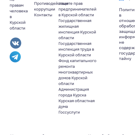
Противодействие
защите прав
правам
коррупции
предпринимателей
Полити
человека
Контакты
в Курской области
в
в
отноше
Государственная
Курской
обрабо
жилищная
области
защищ
инспекция Курской
информ
области
не
Государственная
содер
инспекция труда в
госуда
Курской области
тайну
Фонд капитального
ремонта
многоквартирных
домов Курской
области
Администрация
города Курска
Курская областная
дума
Госсуслуги