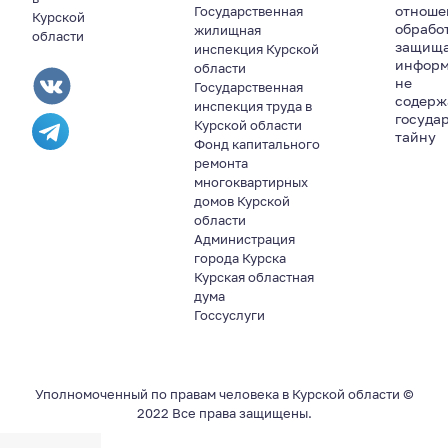
отноше
Государственная
Курской
обрабо
жилищная
области
защищ
инспекция Курской
информ
области
не
Государственная
содер
инспекция труда в
госуда
Курской области
тайну
Фонд капитального
ремонта
многоквартирных
домов Курской
области
Администрация
города Курска
Курская областная
дума
Госсуслуги
Уполномоченный по правам человека в Курской области ©
2022 Все права защищены.