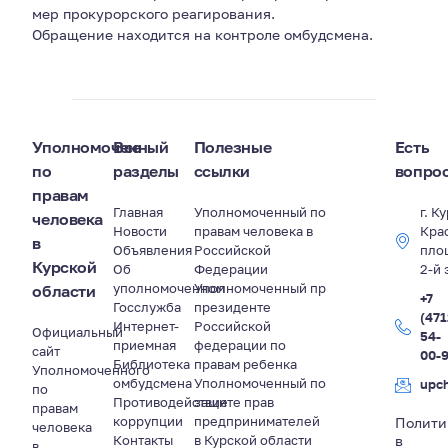
мер прокурорского реагирования.
Обращение находится на контроле омбудсмена.
Уполномоченный
Все
Полезные
Есть
по
разделы
ссылки
вопро
правам
Главная
Уполномоченный по
г. К
человека
Новости
правам человека в
Кра
в
Объявления
Российской
пло
Курской
Об
Федерации
2-й 
уполномоченном
Уполномоченный пр
области
+7
Госслужба
президенте
(471
Интернет-
Российской
Официальный
54-
приемная
федерации по
сайт
00-
Библиотека
правам ребенка
Уполномоченного
омбудсмена
Уполномоченный по
upc
по
Противодействие
защите прав
правам
коррупции
предпринимателей
Полити
человека
Контакты
в Курской области
в
в