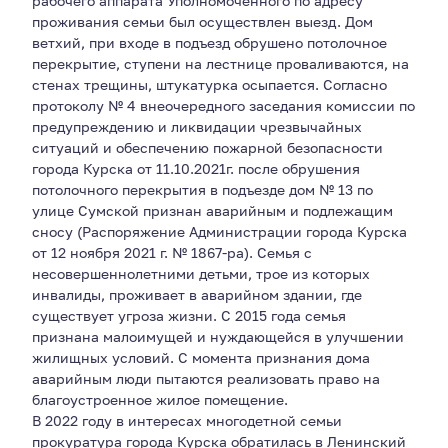
рабочего аппарата Уполномоченного по адресу
проживания семьи был осуществлен выезд. Дом
ветхий, при входе в подъезд обрушено потолочное
перекрытие, ступени на лестнице проваливаются, на
стенах трещины, штукатурка осыпается. Согласно
протоколу № 4 внеочередного заседания комиссии по
предупреждению и ликвидации чрезвычайных
ситуаций и обеспечению пожарной безопасности
города Курска от 11.10.2021г. после обрушения
потолочного перекрытия в подъезде дом № 13 по
улице Сумской признан аварийным и подлежащим
сносу (Распоряжение Администрации города Курска
от 12 ноября 2021 г. № 1867-ра). Семья с
несовершеннолетними детьми, трое из которых
инвалиды, проживает в аварийном здании, где
существует угроза жизни. С 2015 года семья
признана малоимущей и нуждающейся в улучшении
жилищных условий. С момента признания дома
аварийным люди пытаются реализовать право на
благоустроенное жилое помещение.
В 2022 году в интересах многодетной семьи
прокуратура города Курска обратилась в Ленинский