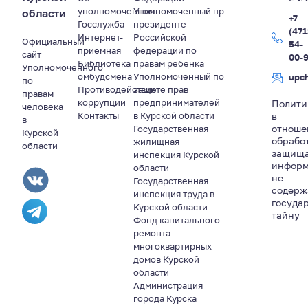
уполномоченном
Уполномоченный пр
области
+7
Госслужба
президенте
(471
Интернет-
Российской
Официальный
54-
приемная
федерации по
сайт
00-
Библиотека
правам ребенка
Уполномоченного
омбудсмена
Уполномоченный по
upc
по
Противодействие
защите прав
правам
коррупции
предпринимателей
Полити
человека
Контакты
в Курской области
в
в
отноше
Государственная
Курской
обрабо
жилищная
области
защищ
инспекция Курской
информ
области
не
Государственная
содер
инспекция труда в
госуда
Курской области
тайну
Фонд капитального
ремонта
многоквартирных
домов Курской
области
Администрация
города Курска