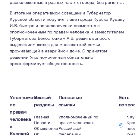
расположенные в разных частях города, без ремонта.
В итоге на оперативном совещании Губернатор
Курской области поручил Главе города Курска Куцаку
И.В. быстро и по-человечески совместно с
Уполномоченным по правам человека и заместителем
Губернатора Белостоцким А.В. решить вопрос с
выделением жилья для многодетной семьи,
проживающей в аварийном доме. О принятом
решении Уполномоченный обязательно
проинформирует общественность.
Уполномоченный
Все
Полезные
Есть
по
разделы
ссылки
вопро
правам
Главная
Уполномоченный по
г. К
человека
Новости
правам человека в
Кра
в
Объявления
Российской
пло
Курской
Об
Федерации
2-й 