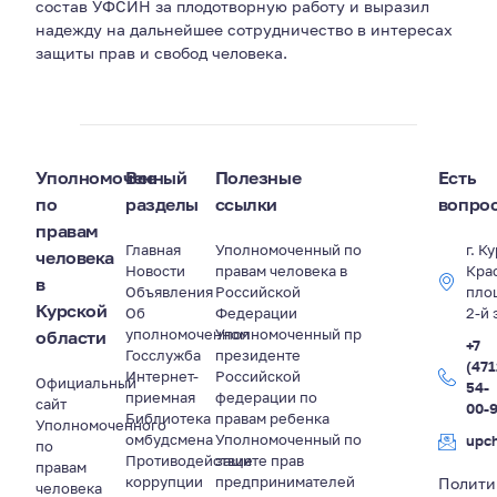
состав УФСИН за плодотворную работу и выразил
надежду на дальнейшее сотрудничество в интересах
защиты прав и свобод человека.
Уполномоченный
Все
Полезные
Есть
по
разделы
ссылки
вопро
правам
Главная
Уполномоченный по
г. К
человека
Новости
правам человека в
Кра
в
Объявления
Российской
пло
Курской
Об
Федерации
2-й 
уполномоченном
Уполномоченный пр
области
+7
Госслужба
президенте
(471
Интернет-
Российской
Официальный
54-
приемная
федерации по
сайт
00-
Библиотека
правам ребенка
Уполномоченного
омбудсмена
Уполномоченный по
upc
по
Противодействие
защите прав
правам
коррупции
предпринимателей
Полити
человека