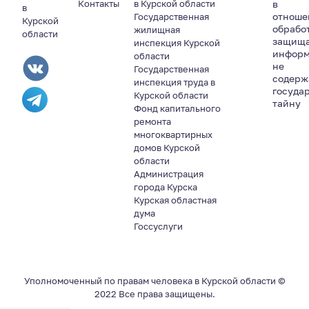
Контакты
в Курской области
в
в
отноше
Государственная
Курской
обрабо
жилищная
области
защищ
инспекция Курской
информ
области
не
Государственная
содер
инспекция труда в
госуда
Курской области
тайну
Фонд капитального
ремонта
многоквартирных
домов Курской
области
Администрация
города Курска
Курская областная
дума
Госсуслуги
Уполномоченный по правам человека в Курской области ©
2022 Все права защищены.