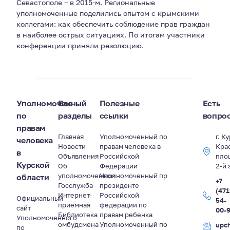
Севастополе – в 2015-м. Региональные
уполномоченные поделились опытом с крымскими
коллегами: как обеспечить соблюдение прав граждан
в наиболее острых ситуациях. По итогам участники
конференции приняли резолюцию.
Уполномоченный
Все
Полезные
Есть
по
разделы
ссылки
вопро
правам
Главная
Уполномоченный по
г. К
человека
Новости
правам человека в
Кра
в
Объявления
Российской
пло
Курской
Об
Федерации
2-й 
уполномоченном
Уполномоченный пр
области
+7
Госслужба
президенте
(471
Интернет-
Российской
Официальный
54-
приемная
федерации по
сайт
00-
Библиотека
правам ребенка
Уполномоченного
омбудсмена
Уполномоченный по
upc
по