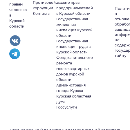
Противодействие
защите прав
правам
коррупции
предпринимателей
Полити
человека
Контакты
в Курской области
в
в
отноше
Государственная
Курской
обрабо
жилищная
области
защищ
инспекция Курской
информ
области
не
Государственная
содер
инспекция труда в
госуда
Курской области
тайну
Фонд капитального
ремонта
многоквартирных
домов Курской
области
Администрация
города Курска
Курская областная
дума
Госсуслуги