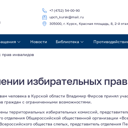
+7 (4712) 54-00-90
upch_kursk@mail.ru
ч
305000, г. Курск, Красная площадь, 8, 2-й эта
ращения
Новости
Библиотека
Противодействи
х прав инвалидов
чении избирательных прав
вам человека в Курской области Владимир Фирсов принял учас
ав граждан с ограниченными возможностями.
лены территориальных избирательных комиссий, представитель
ого отделения Общероссийской общественной организации «Вс
 Всероссийского общества слепых, представитель отделения П