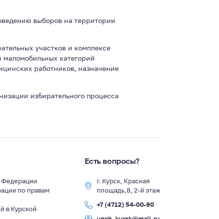
оведению выборов на территории
рательных участков и комплексе
и маломобильных категорий
ицинских работников, назначение
анизации избирательного процесса
Есть вопросы?
й Федерации
г. Курск, Красная
ации по правам
площадь,8, 2-й этаж
+7 (4712) 54-00-90
й в Курской
upch_kursk@mail.ru