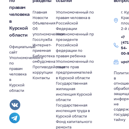
по
разделы
ссылки
вопро
правам
Главная
Уполномоченный по
г. К
человека
Новости
правам человека в
Кра
в
Объявления
Российской
пло
Курской
Об
Федерации
2-й 
уполномоченном
Уполномоченный пр
области
+7
Госслужба
президенте
(471
Интернет-
Российской
Официальный
54-
приемная
федерации по
сайт
00-
Библиотека
правам ребенка
Уполномоченного
омбудсмена
Уполномоченный по
upc
по
Противодействие
защите прав
правам
коррупции
предпринимателей
Полити
человека
Контакты
в Курской области
в
в
отноше
Государственная
Курской
обрабо
жилищная
области
защищ
инспекция Курской
информ
области
не
Государственная
содер
инспекция труда в
госуда
Курской области
тайну
Фонд капитального
ремонта