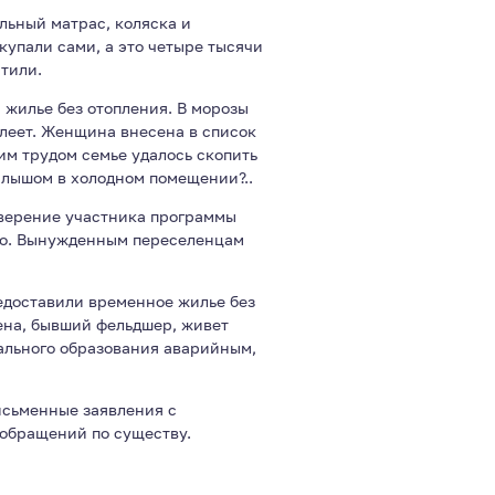
льный матрас, коляска и
окупали сами, а это четыре тысячи
тили.
 жилье без отопления. В морозы
олеет. Женщина внесена в список
им трудом семье удалось скопить
малышом в холодном помещении?..
оверение участника программы
во. Вынужденным переселенцам
редоставили временное жилье без
Жена, бывший фельдшер, живет
ального образования аварийным,
исьменные заявления с
 обращений по существу.