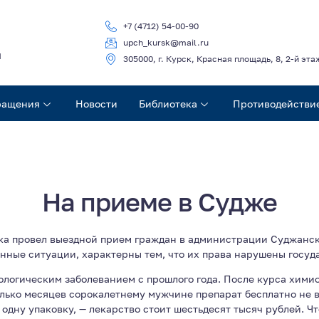
+7 (4712) 54-00-90
upch_kursk@mail.ru
ч
305000, г. Курск, Красная площадь, 8, 2-й эта
ращения
Новости
Библиотека
Противодействи
На приеме в Судже
ка провел выездной прием граждан в администрации Суджанс
нные ситуации, характерны тем, что их права нарушены госу
кологическим заболеванием с прошлого года. После курса хими
лько месяцев сорокалетнему мужчине препарат бесплатно не вы
 одну упаковку, — лекарство стоит шестьдесят тысяч рублей. Чт