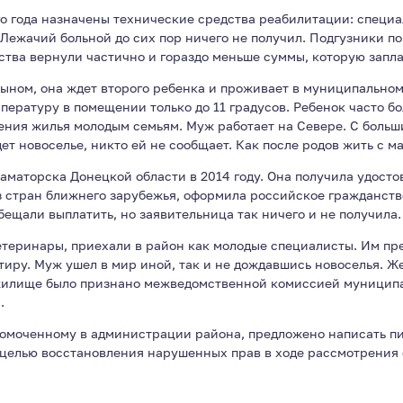
о года назначены технические средства реабилитации: специа
. Лежачий больной до сих пор ничего не получил. Подгузники п
ства вернули частично и гораздо меньше суммы, которую запла
ыном, она ждет второго ребенка и проживает в муниципальном
пературу в помещении только до 11 градусов. Ребенок часто б
ния жилья молодым семьям. Муж работает на Севере. С больш
дет новоселье, никто ей не сообщает. Как после родов жить с 
маторска Донецкой области в 2014 году. Она получила удост
з стран ближнего зарубежья, оформила российское гражданст
ещали выплатить, но заявительница так ничего и не получила.
 ветеринары, приехали в район как молодые специалисты. Им п
ртиру. Муж ушел в мир иной, так и не дождавшись новоселья. 
у жилище было признано межведомственной комиссией муницип
.
номоченному в администрации района, предложено написать п
 целью восстановления нарушенных прав в ходе рассмотрения