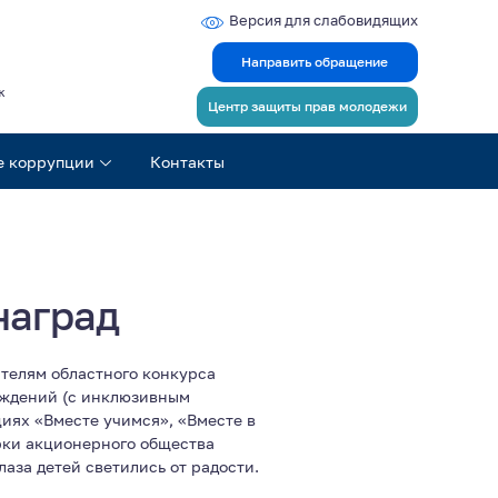
Версия для слабовидящих
Направить обращение
ж
Центр защиты прав молодежи
е коррупции
Контакты
наград
телям областного конкурса
еждений (с инклюзивным
иях «Вместе учимся», «Вместе в
рки акционерного общества
аза детей светились от радости.