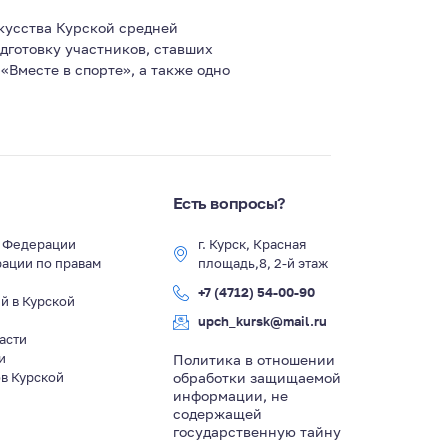
кусства Курской средней
дготовку участников, ставших
«Вместе в спорте», а также одно
Есть вопросы?
й Федерации
г. Курск, Красная
ации по правам
площадь,8, 2-й этаж
+7 (4712) 54-00-90
й в Курской
upch_kursk@mail.ru
асти
и
Политика в отношении
в Курской
обработки защищаемой
информации, не
содержащей
государственную тайну