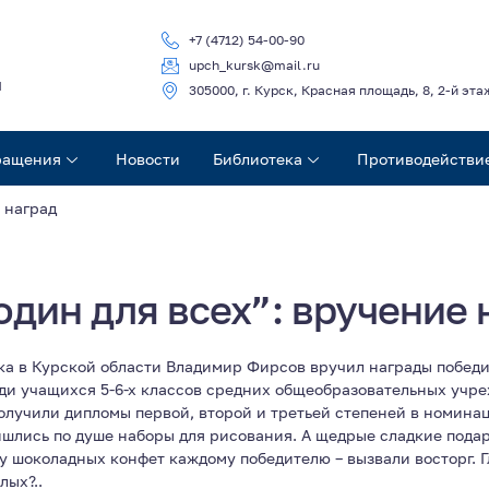
+7 (4712) 54-00-90
upch_kursk@mail.ru
ч
305000, г. Курск, Красная площадь, 8, 2-й эта
ращения
Новости
Библиотека
Противодействи
 наград
один для всех”: вручение 
ка в Курской области Владимир Фирсов вручил награды победи
еди учащихся 5-6-х классов средних общеобразовательных учр
лучили дипломы первой, второй и третьей степеней в номинац
ишлись по душе наборы для рисования. А щедрые сладкие пода
 шоколадных конфет каждому победителю – вызвали восторг. Гл
лых?..