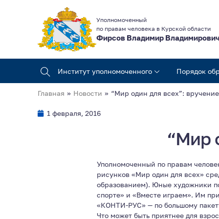
Уполномоченный
по правам человека в Курской области
Фирсов Владимир Владимирови
Институт уполномоченного
Порядок об
Главная
»
Новости
»
“Мир один для всех”: вручение
1 февраля, 2016
“Мир 
Уполномоченный по правам челове
рисунков «Мир один для всех» ср
образованием). Юные художники по
спорте» и «Вместе играем». Им пр
«КОНТИ-РУС» — по большому пакету
Что может быть приятнее для взрос