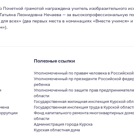
 Почетной грамотой награждена учитель изобразительного ис
Татьяна Леонидовна Нечаева — за высокопрофессиональную по
для всех» (два первых места в номинациях «Вместе учимся» и 
м»).
Полезные ссылки
Уполномоченный по правам человека в Российско
Уполномоченный пр президенте Российской федер
ребенка
м
Уполномоченный по защите прав предпринимателе
области
я
Государственная жилищная инспекция Курской обл
мена
Государственная инспекция труда в Курской област
оррупции
Фонд капитального ремонта многоквартирных домо
области
Администрация города Курска
Курская областная дума