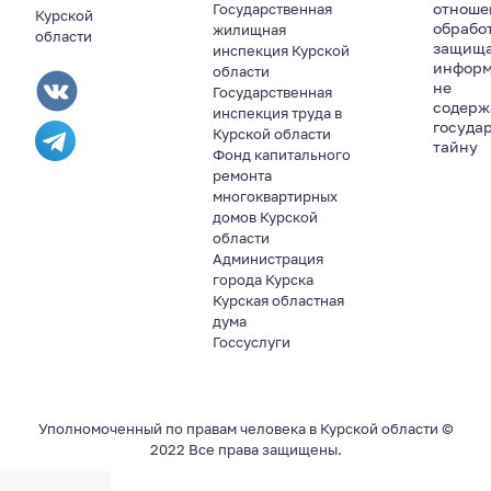
отноше
Государственная
Курской
обрабо
жилищная
области
защищ
инспекция Курской
информ
области
не
Государственная
содер
инспекция труда в
госуда
Курской области
тайну
Фонд капитального
ремонта
многоквартирных
домов Курской
области
Администрация
города Курска
Курская областная
дума
Госсуслуги
Уполномоченный по правам человека в Курской области ©
2022 Все права защищены.