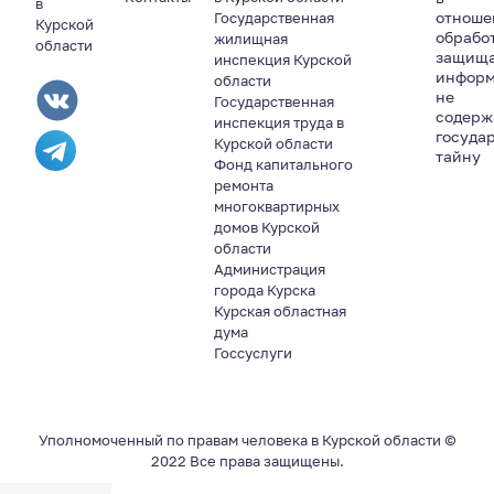
в
отноше
Государственная
Курской
обрабо
жилищная
области
защищ
инспекция Курской
информ
области
не
Государственная
содер
инспекция труда в
госуда
Курской области
тайну
Фонд капитального
ремонта
многоквартирных
домов Курской
области
Администрация
города Курска
Курская областная
дума
Госсуслуги
Уполномоченный по правам человека в Курской области ©
2022 Все права защищены.