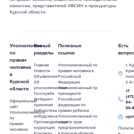
комиссии, представителей УФСИН и прокуратуры
Курской области.
Уполномоченный
Все
Полезные
Есть
по
разделы
ссылки
вопро
правам
Главная
Уполномоченный по
г. К
человека
Новости
правам человека в
Кра
в
Объявления
Российской
пло
Курской
Об
Федерации
2-й 
уполномоченном
Уполномоченный пр
области
+7
Госслужба
президенте
(471
Интернет-
Российской
Официальный
54-
приемная
федерации по
сайт
00-
Библиотека
правам ребенка
Уполномоченного
омбудсмена
Уполномоченный по
upc
по
Противодействие
защите прав
правам
коррупции
предпринимателей
Полити
человека
Контакты
в Курской области
в