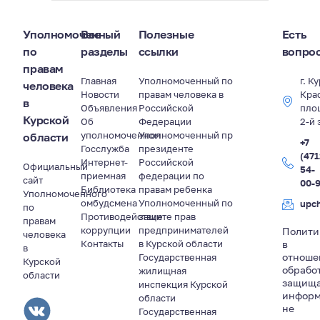
Уполномоченный
Все
Полезные
Есть
по
разделы
ссылки
вопро
правам
Главная
Уполномоченный по
г. К
человека
Новости
правам человека в
Кра
в
Объявления
Российской
пло
Курской
Об
Федерации
2-й 
уполномоченном
Уполномоченный пр
области
+7
Госслужба
президенте
(471
Интернет-
Российской
Официальный
54-
приемная
федерации по
сайт
00-
Библиотека
правам ребенка
Уполномоченного
омбудсмена
Уполномоченный по
upc
по
Противодействие
защите прав
правам
коррупции
предпринимателей
Полити
человека
Контакты
в Курской области
в
в
отноше
Государственная
Курской
обрабо
жилищная
области
защищ
инспекция Курской
информ
области
не
Государственная